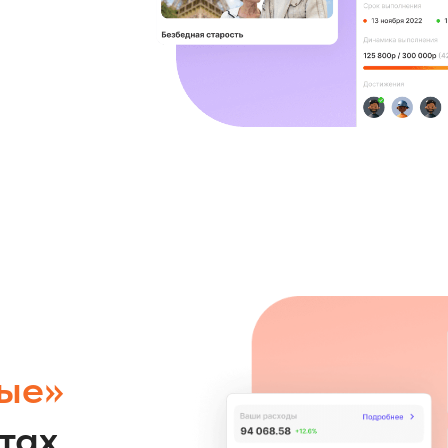
ые»
тах