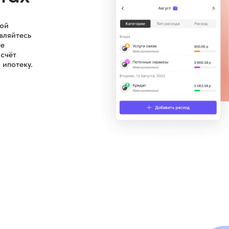
ной
вляйтесь
те
 счёт
 ипотеку.