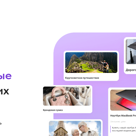
ые
их
ь