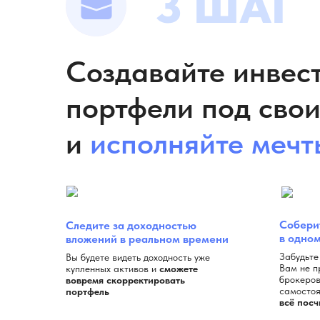
3 ШАГ
Создавайте инвес
портфели под свои
и
исполняйте мечт
Соберит
Следите за доходностью
в одно
вложений в реальном времени
Забудьте
Вы будете видеть доходность уже
Вам не п
купленных активов и
сможете
брокеров
вовремя скорректировать
самостоя
портфель
всё посч