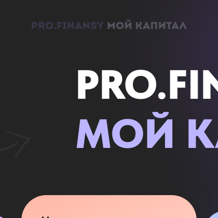
PRO.F
МОЙ К