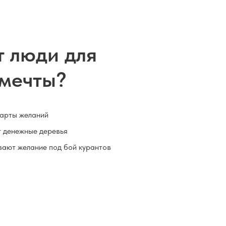
т люди для
 мечты?
карты желаний
 денежные деревья
ают желание под бой курантов