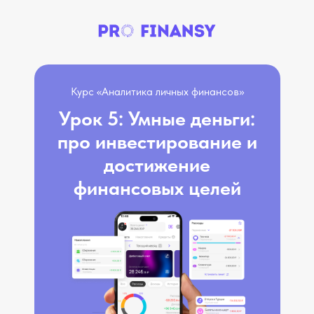
Курс «Аналитика личных финансов»
Урок 5: Умные деньги:
про инвестирование и
достижение
финансовых целей